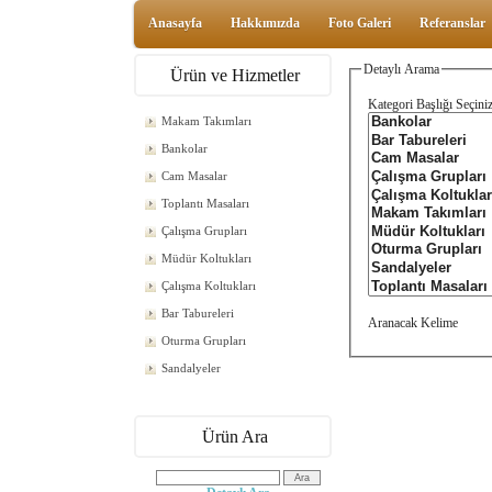
Anasayfa
Hakkımızda
Foto Galeri
Referanslar
Detaylı Arama
Ürün ve Hizmetler
Kategori Başlığı Seçini
Makam Takımları
Bankolar
Cam Masalar
Toplantı Masaları
Çalışma Grupları
Müdür Koltukları
Çalışma Koltukları
Bar Tabureleri
Aranacak Keli
Oturma Grupları
Sandalyeler
Ürün Ara