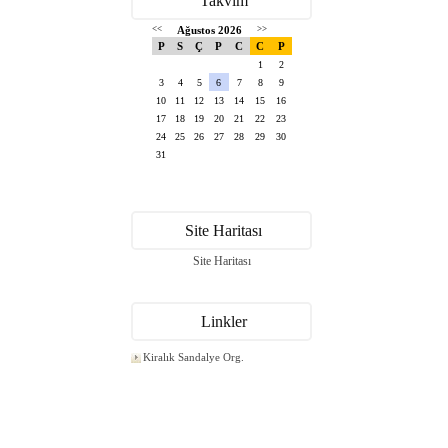
Takvim
<<
Ağustos 2026
>>
P
S
Ç
P
C
C
P
1
2
3
4
5
6
7
8
9
10
11
12
13
14
15
16
17
18
19
20
21
22
23
24
25
26
27
28
29
30
31
Site Haritası
Site Haritası
Linkler
Kiralık Sandalye Org.