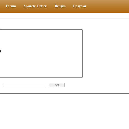
Forum
Ziyaretçi Defteri
İletişim
Dosyalar
z
me