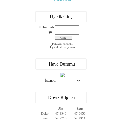
Detaylı Ara
Üyelik Girişi
Kullanıcı adı
Şifre
Parolamı unuttum
Üye olmak istiyorum
Hava Durumu
Döviz Bilgileri
Alış
Satış
Dolar
47.4548
47.6450
Euro
54.7716
54.9911