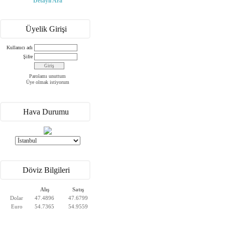
Detaylı Ara
Üyelik Girişi
Kullanıcı adı
Şifre
Parolamı unuttum
Üye olmak istiyorum
Hava Durumu
Döviz Bilgileri
Alış
Satış
Dolar
47.4896
47.6799
Euro
54.7365
54.9559