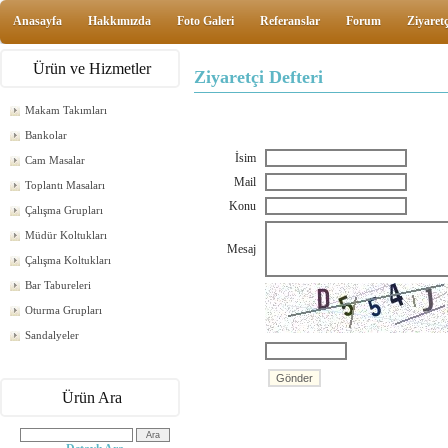
Anasayfa
Hakkımızda
Foto Galeri
Referanslar
Forum
Ziyaretç
Ürün ve Hizmetler
Ziyaretçi Defteri
Makam Takımları
Bankolar
İsim
Cam Masalar
Mail
Toplantı Masaları
Konu
Çalışma Grupları
Müdür Koltukları
Mesaj
Çalışma Koltukları
Bar Tabureleri
Oturma Grupları
Sandalyeler
Ürün Ara